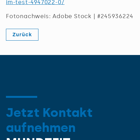
im-test-4947022-0/
Fotonachweis: Adobe Stock | #245936224
Zurück
Jetzt Kontakt
aufnehmen