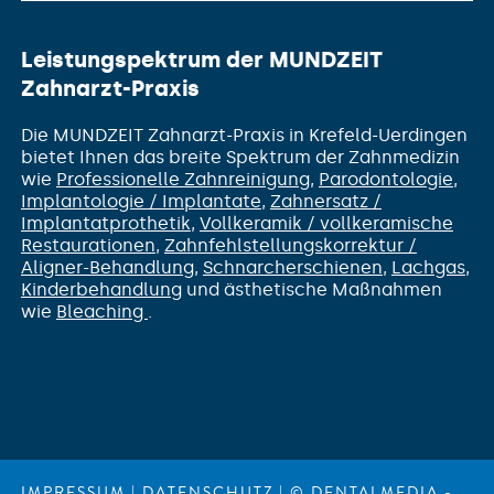
Leistungspektrum der MUNDZEIT
Zahnarzt-Praxis
Die MUNDZEIT Zahnarzt-Praxis in Krefeld-Uerdingen
bietet Ihnen das breite Spektrum der Zahnmedizin
wie
Professionelle Zahnreinigung
,
Parodontologie
,
Implantologie / Implantate
,
Zahnersatz /
Implantatprothetik
,
Vollkeramik / vollkeramische
Restaurationen
,
Zahnfehlstellungs­korrektur /
Aligner-Behandlung
,
Schnarcherschienen
,
Lachgas
,
Kinderbehandlung
und ästhetische Maßnahmen
wie
Bleaching
.
IMPRESSUM
|
DATENSCHUTZ
|
© DENTALMEDIA -