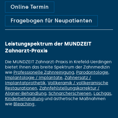
Online Termin
Fragebogen für Neupatienten
Leistungspektrum der MUNDZEIT
Zahnarzt-Praxis
Die MUNDZEIT Zahnarzt-Praxis in Krefeld-Uerdingen
bietet Ihnen das breite Spektrum der Zahnmedizin
wie
Professionelle Zahnreinigung
,
Parodontologie
,
Implantologie / Implantate
,
Zahnersatz /
Implantatprothetik
,
Vollkeramik / vollkeramische
Restaurationen
,
Zahnfehlstellungs­korrektur /
Aligner-Behandlung
,
Schnarcherschienen
,
Lachgas
,
Kinderbehandlung
und ästhetische Maßnahmen
wie
Bleaching
.